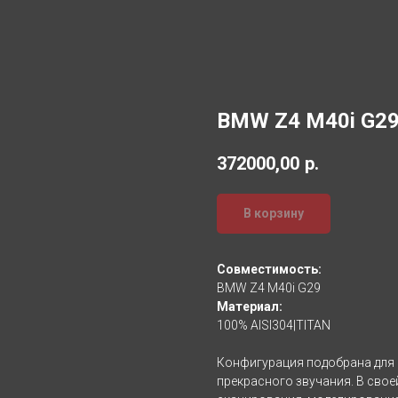
BMW Z4 M40i G2
372000,00
р.
В корзину
Совместимость:
BMW Z4 M40i G29
Материал:
100% AISI304|TITAN
Конфигурация подобрана для
прекрасного звучания. В свое