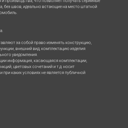
 и производства, что позволяет получать серийные
а, без швов, идеально встающие на место штатной
томобиль.
а.
тавляют за собой право изменять конструкцию,
функции, внешний вид, комплектацию изделия
ельного уведомления.
кции информация, касающаяся комплектации,
нкций, цветовых сочетаний и т.д. носит
и при каких условиях не является публичной