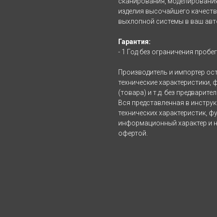
сканирования, моделирования
изделия высочайшего качеств
выхлопной системы в ваш ав
Гарантия:
- 1 Год без ограничения пробег
Производитель и импортер ос
технические характеристики, 
(товара) и т.д. без предварит
Вся представленная в инстру
технических характеристик, фу
информационный характер и н
офертой.