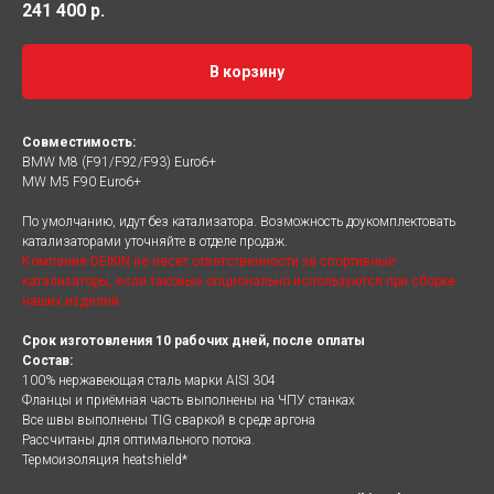
241 400
р.
В корзину
Совместимость:
BMW M8 (F91/F92/F93) Euro6+
MW M5 F90 Euro6+
По умолчанию, идут без катализатора. Возможность доукомплектовать
катализаторами уточняйте в отделе продаж.
Компания DEIKIN не несет ответственности за спортивные
катализаторы, если таковые опционально используются при сборке
наших изделий.
Срок изготовления 10 рабочих дней, после оплаты
Состав:
100% нержавеющая сталь марки AISI 304
Фланцы и приёмная часть выполнены на ЧПУ станках
Все швы выполнены TIG сваркой в среде аргона
Рассчитаны для оптимального потока.
Термоизоляция heatshield*