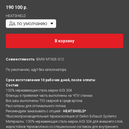
190 100
р.
HEATSHIELD
В корзину
Совместимость
: BMW M760li G12
По умолчанию, идут без катализатора.
Срок изготовления 10 рабочих дней, после оплаты
Состав:
100% нержавеющая сталь марки AISI 304
Фланцы и приёмная часть выполнены на ЧПУ станках
Все швы выполнены TIG сваркой в среде аргона
Рассчитаны для оптимального потока.
Рекомендуем заказывать с опцией -
HEATSHIELD*
*Высокопроизводительная термоизоляция от Deikin Exhaust Systems
Материалы: 100% нержавеющая сталь марки AISI 304 для внешнего слоя,
жаростойкое термоволокно со специальным составом для внутреннего