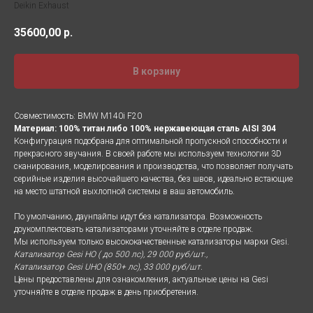
Deikin Exhaust
35600,00
р.
В корзину
Совместимость: BMW M140i F20
Материал: 100% титан либо 100% нержавеющая сталь AISI 304
Конфигурация подобрана для оптимальной пропускной способности и
прекрасного звучания. В своей работе мы используем технологии 3D
сканирования, моделирования и производства, что позволяет получать
серийные изделия высочайшего качества, без швов, идеально встающие
на место штатной выхлопной системы в ваш автомобиль.
По умолчанию, даунпайпы идут без катализатора. Возможность
доукомплектовать катализаторами уточняйте в отделе продаж.
Мы используем только высококачественные катализаторы марки Gesi.
Катализатор Gesi HO ( до 500 лс), 29 000 руб/шт.,
Катализатор Gesi UHO (850+ лс), 33 000 руб/шт.
Цены предоставлены для ознакомления, актуальные цены на Gesi
уточняйте в отделе продаж в день приобретения.