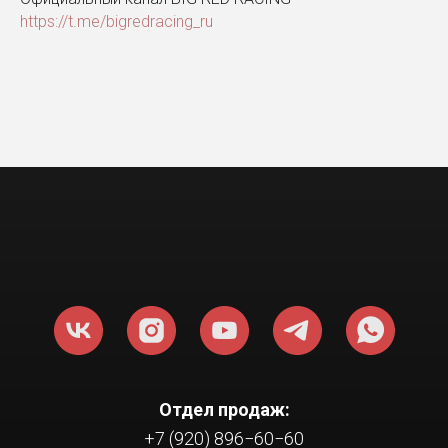
https://t.me/bigredracing_ru
Отдел продаж:
+7 (920) 896−60−60