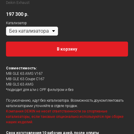
Deikin Exhaust
197 300
р.
Катализатор
В корзину
Совместимость:
MB GLE 63 AMG V167
MB GLE 63 Coupe C167
MB GLS 63 AMG
*подходит для а/м с OPF фильтром и без
По умолчанию, идут без катализатора. Возможность доукомплектовать
катализаторами уточняйте в отделе продаж.
Компания DEIKIN не несет ответственности за спортивные
катализаторы, если таковые опционально используются при сборке
наших изделий.
Срок изготовления 10 рабочих дней, после оплаты