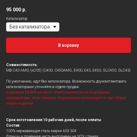
95 000
р.
Катализатор
В корзину
Совместимость:
MB C43 AMG (w205) (C400, C450AMG, E400, E43, E450, GLC450, GLC43)
По умолчанию, идут без катализатора. Возможность доукомплектовать
катализаторами уточняйте в отделе продаж.
Компания DEIKIN не несет ответственности за спортивные
катализаторы, если таковые опционально используются при сборке
наших изделий.
Срок изготовления 10 рабочих дней, после оплаты
Состав:
100% нержавеющая сталь марки AISI 304
Фланцы и приёмная часть выполнены на ЧПУ станках