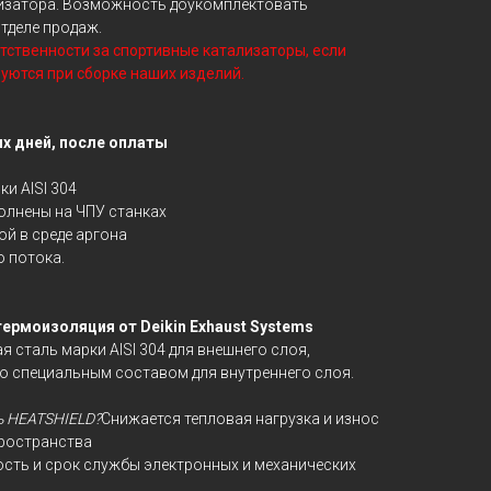
лизатора. Возможность доукомплектовать
тделе продаж.
етственности за спортивные катализаторы, если
уются при сборке наших изделий.
их дней, после оплаты
и AISI 304
олнены на ЧПУ станках
й в среде аргона
 потока.
рмоизоляция от Deikin Exhaust Systems
сталь марки AISI 304 для внешнего слоя,
 специальным составом для внутреннего слоя.
ь HEATSHIELD?
Снижается тепловая нагрузка и износ
ространства
сть и срок службы электронных и механических