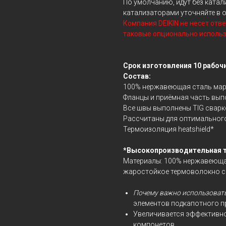
По умолчанию, идут без ката
катализаторами уточняйте в о
Компания DEIKIN не несет отв
таковые опционально использ
Срок изготовления 10 рабоч
Состав:
100% нержавеющая сталь марк
Фланцы и приёмная часть вып
Все швы выполнены TIG сварко
Рассчитаны для оптимального
Термоизоляция heatshield*
*Высокопроизводительная те
Материалы: 100% нержавеющая 
жаростойкое термоволокно со
Почему важно использоват
элементов подкапотного п
Увеличивается эффективно
компонетов