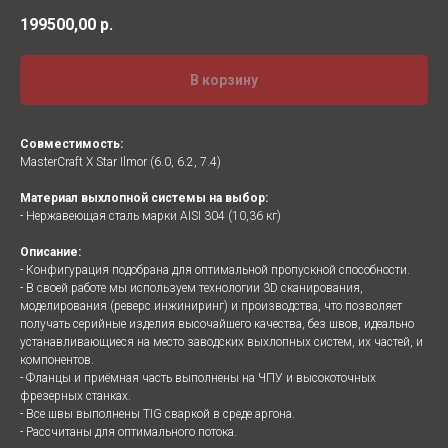
199500,00
р.
В корзину
Совместимость:
MasterCraft X Star Ilmor (6.0, 6.2, 7.4)
Материал выхлопной системы на выбор:
- Нержавеющая сталь марки AISI 304 (10,36 кг)
Описание:
- Конфигурация подобрана для оптимальной пропускной способности.
- В своей работе мы используем технологии 3D сканирования,
моделирования (реверс инжиниринг) и производства, что позволяет
получать серийные изделия высочайшего качества, без швов, идеально
устанавливающиеся на место заводских выхлопных систем, их частей, и
компонентов.
- Фланцы и приёмная часть выполнены на ЧПУ и высокоточных
фрезерных станках.
- Все швы выполнены TIG сваркой в среде аргона.
- Рассчитаны для оптимального потока.