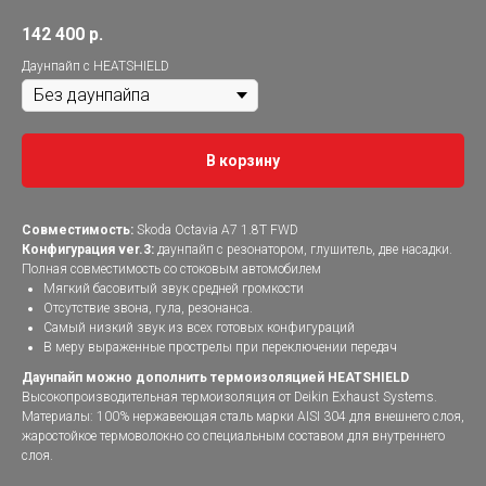
142 400
р.
Даунпайп с HEATSHIELD
В корзину
Совместимость:
Skoda Octavia A7 1.8T FWD
Конфигурация ver.3:
даунпайп с резонатором, глушитель, две насадки.
Полная совместимость со стоковым автомобилем
Мягкий басовитый звук средней громкости
Отсутствие звона, гула, резонанса.
Самый низкий звук из всех готовых конфигураций
В меру выраженные прострелы при переключении передач
Даунпайп можно дополнить термоизоляцией HEATSHIELD
Высокопроизводительная термоизоляция от Deikin Exhaust Systems.
Материалы: 100% нержавеющая сталь марки AISI 304 для внешнего слоя,
жаростойкое термоволокно со специальным составом для внутреннего
слоя.