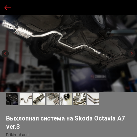
Выхлопная система на Skoda Octavia A7
ver.3
Deikin exhaust