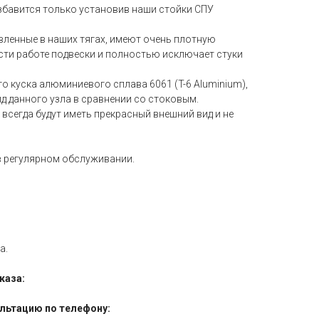
збавится только установив наши стойки СПУ
ленные в наших тягах, имеют очень плотную
сти работе подвески и полностью исключает стуки
го куска алюминиевого сплава 6061 (T-6 Aluminium),
д данного узла в сравнении со стоковым.
всегда будут иметь прекрасный внешний вид и не
в регулярном обслуживании.
а.
каза:
льтацию по телефону: