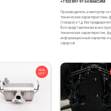
+7 920 897-97-54 МАКСИМ
Производитель и импортер ос
технические характеристики, 
(товара) и т.д. без предварит
Вся представленная в инстру
технических характеристик, фу
информационный характер и н
офертой.
NEW,
HOT !