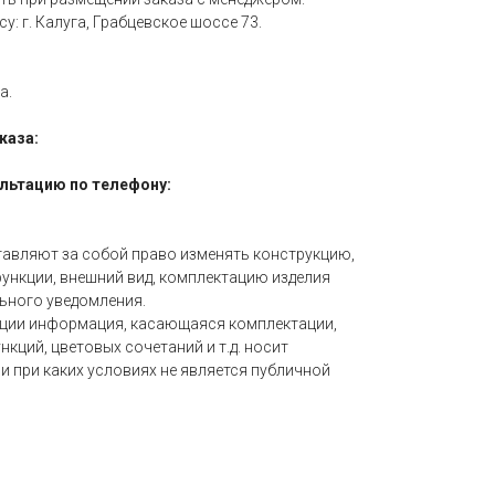
: г. Калуга, Грабцевское шоссе 73.
а.
каза:
льтацию по телефону:
тавляют за собой право изменять конструкцию,
функции, внешний вид, комплектацию изделия
ельного уведомления.
кции информация, касающаяся комплектации,
нкций, цветовых сочетаний и т.д. носит
и при каких условиях не является публичной