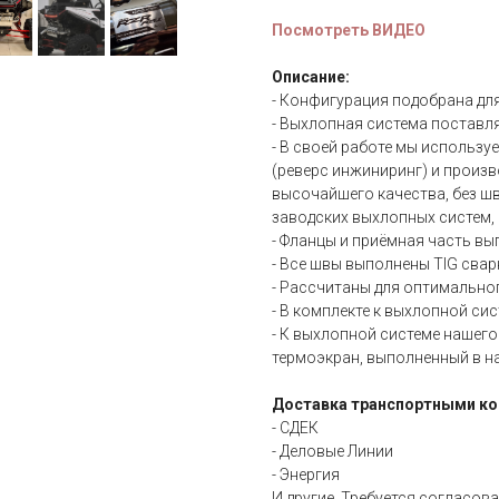
Посмотреть ВИДЕО
Описание:
- Конфигурация подобрана дл
- Выхлопная система постав
- В своей работе мы использу
(реверс инжиниринг) и произв
высочайшего качества, без ш
заводских выхлопных систем, 
- Фланцы и приёмная часть в
- Все швы выполнены TIG сварк
- Рассчитаны для оптимально
- В комплекте к выхлопной си
- К выхлопной системе нашег
термоэкран, выполненный в н
Доставка транспортными ко
- СДЕК
- Деловые Линии
- Энергия
И другие. Требуется согласов