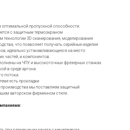
я оптимальной пропускной способности.
ляется с защитным термоэкраном
ем технологии 3D сканирования, моделирования
одства, что позволяет получать серийные изделия
вов, идеально устанавливающиеся на место
их частей, и компонентов.
ыполнены на ЧПУ и высокоточных фрезерных станках.
ой в среде аргона.
го потока.
стеме есть прокладки
о производства мы поставляем защитный
ашем авторском фирменном стиле.
мпаниями:
ать при размещении заказа с менеджером.