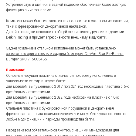
Устраняет стук и щелчки в задней подвеске, обеспечивая более жёсткую
фиксацию рычагов к раме.
Комплект может быть изготовлен как полностью в стальном исполнении,
так и с фрезерованной декоративной накладкой.
Дизайн накладки выполнен в общей стилистике с другими изделиями
Deikin Racing и придаёт агрессивности внешнему виду багги.
Заднее усиление в стальном исполнении может быть установлено
совместно с оригинальным задним бампером Can-Am Rear Pre-Runner
Bumper SKU 715003436
Внимание!
Основная несущая пластина отличается по своему исполнению в
зависимости от года выпуска багги:
для моделей, выпущенных с 2017 по 2021 год необходима пластина с 6-ю
крепёжными отверстиями
для моделей, выпущенных с 2022 года необходима пластина с 10-ю
крепёжными отверстиями
Стальная пластина с буксировочной проушиной и декоративная
фрезерованная плита взаимозаменяемы и могут быть установлены на
любые модификации и периоды производства багги.
Перед заказом обязательно свяжитесь с нашими менеджерами для
уточнения всех технических и организационных вопросов.