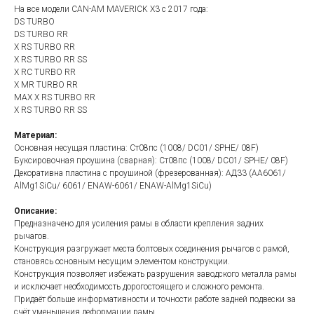
На все модели CAN-AM MAVERICK X3 с 2017 года:
DS TURBO
DS TURBO RR
X RS TURBO RR
X RS TURBO RR SS
X RC TURBO RR
X MR TURBO RR
MAX X RS TURBO RR
X RS TURBO RR SS
Материал:
Основная несущая пластина: Ст08пс (1008/ DC01/ SPHE/ 08F)
Буксировочная проушина (сварная): Ст08пс (1008/ DC01/ SPHE/ 08F)
Декоративна пластина с проушиной (фрезерованная): АД33 (AA6061/
AlMg1SiCu/ 6061/ ENAW-6061/ ENAW-AlMg1SiCu)
Описание:
Предназначено для усиления рамы в области крепления задних
рычагов.
Конструкция разгружает места болтовых соединения рычагов с рамой,
становясь основным несущим элементом конструкции.
Конструкция позволяет избежать разрушения заводского металла рамы
и исключает необходимость дорогостоящего и сложного ремонта.
Придаёт больше информативности и точности работе задней подвески за
счёт уменьшения деформации рамы.