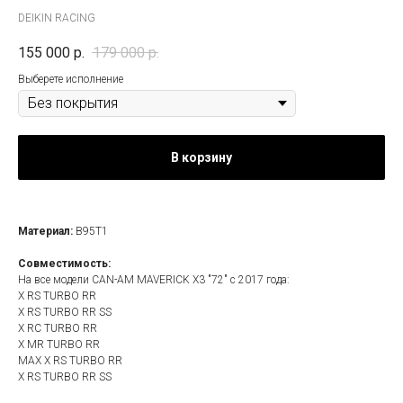
DEIKIN RACING
155 000
р.
179 000
р.
Выберете исполнение
В корзину
Материал:
В95Т1
Совместимость:
На все модели CAN-AM MAVERICK X3 "72" с 2017 года:
X RS TURBO RR
X RS TURBO RR SS
X RC TURBO RR
X MR TURBO RR
MAX X RS TURBO RR
X RS TURBO RR SS